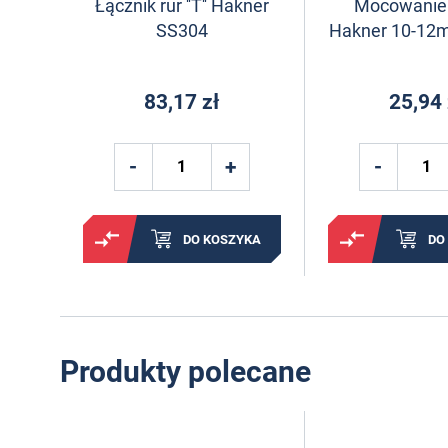
Łącznik rur ''T'' Hakner
Mocowanie 
SS304
Hakner 10-12
83,17 zł
25,94 
DO KOSZYKA
DO
Produkty polecane