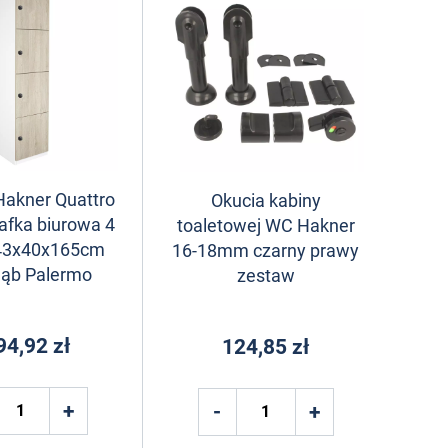
Hakner Quattro
Okucia kabiny
afka biurowa 4
toaletowej WC Hakner
 43x40x165cm
16-18mm czarny prawy
dąb Palermo
zestaw
94,92 zł
124,85 zł