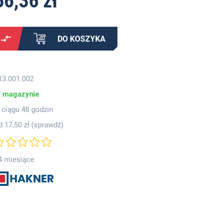
66,36 zł
DO KOSZYKA
13.001.002
 magazynie
 ciągu 48 godzin
d 17,50 zł (
sprawdź
)
4 miesiące