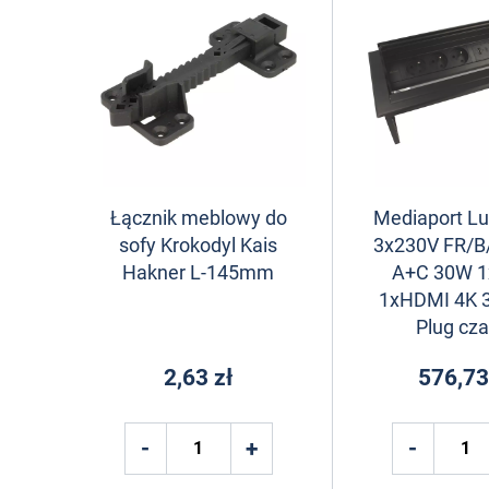
Łącznik meblowy do
Mediaport L
sofy Krokodyl Kais
3x230V FR/B
Hakner L-145mm
A+C 30W 1
1xHDMI 4K 
Plug cza
2,63 zł
576,73