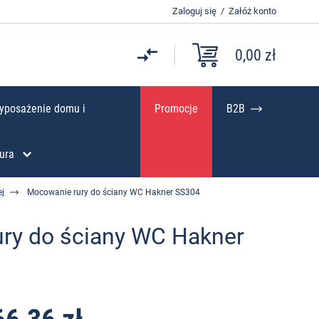
Zaloguj się
/
Załóż konto
0,00 zł
yposażenie domu i
Promocje
B2B
ura
ej
Mocowanie rury do ściany WC Hakner SS304
ry do ściany WC Hakner