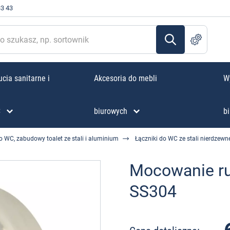
33 43
cia sanitarne i
Akcesoria do mebli
W
C
biurowych
bi
o WC, zabudowy toalet ze stali i aluminium
Łączniki do WC ze stali nierdzewn
Mocowanie ru
SS304