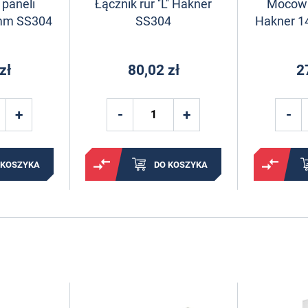
paneli
Łącznik rur ''L'' Hakner
Mocowa
mm SS304
SS304
Hakner 
zł
80,02 zł
2
 KOSZYKA
DO KOSZYKA