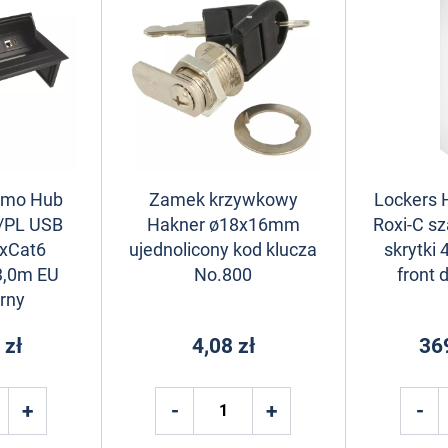
umo Hub
Zamek krzywkowy
Lockers 
/PL USB
Hakner ø18x16mm
Roxi-C sz
xCat6
ujednolicony kod klucza
skrytki
3,0m EU
No.800
front 
rny
 zł
4,08 zł
36