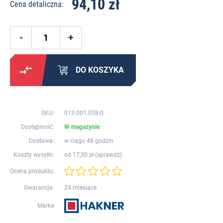
94,10 zł
Cena detaliczna:
DO KOSZYKA
SKU:
013.001.058-0
Dostępność:
W magazynie
Dostawa:
w ciągu 48 godzin
Koszty wysyłki:
od 17,50 zł (
sprawdź
)
Ocena produktu:
Gwarancja:
24 miesiące
Marka