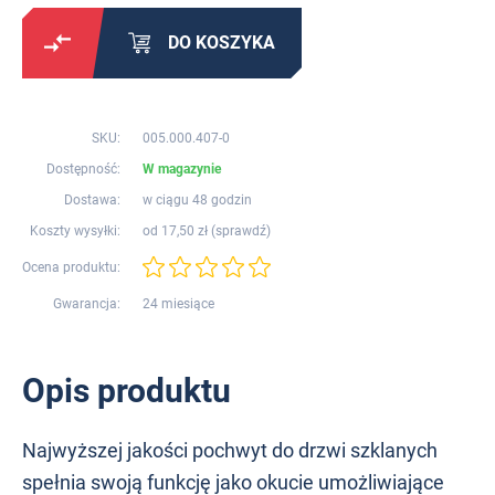
DO KOSZYKA
SKU:
005.000.407-0
Dostępność:
W magazynie
Dostawa:
w ciągu 48 godzin
Koszty wysyłki:
od 17,50 zł (
sprawdź
)
Ocena produktu:
Gwarancja:
24 miesiące
Opis produktu
Najwyższej jakości pochwyt do drzwi szklanych
spełnia swoją funkcję jako okucie umożliwiające