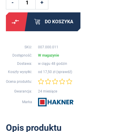
DO KOSZYKA
SKU:
007.000.011
Dostępność:
W magazynie
Dostawa:
w ciągu 48 godzin
Koszty wysyłki:
od 17,50 zł (
sprawdź
)
Ocena produktu:
Gwarancja:
24 miesiące
Marka
Opis produktu