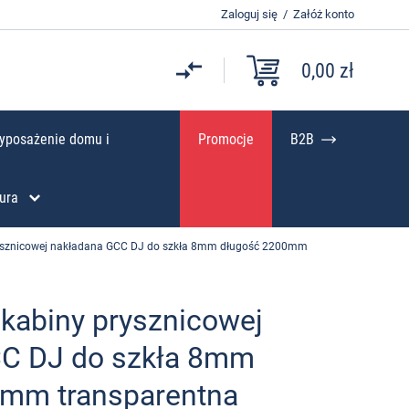
Zaloguj się
/
Załóż konto
0,00 zł
yposażenie domu i
Promocje
B2B
ura
rysznicowej nakładana GCC DJ do szkła 8mm długość 2200mm
 kabiny prysznicowej
CC DJ do szkła 8mm
mm transparentna