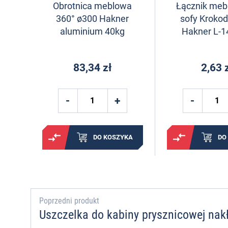
Obrotnica meblowa
Łącznik meb
360° ø300 Hakner
sofy Krokod
aluminium 40kg
Hakner L-
83,34 zł
2,63 
DO KOSZYKA
DO
Poprzedni produkt
Uszczelka do kabiny prysznicowej na