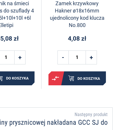
ik na śmieci
Zamek krzywkowy
s do szuflady 4
Hakner ø18x16mm
l+10l+10l +6l
ujednolicony kod klucza
Elletipi
No.800
5,08 zł
4,08 zł
DO KOSZYKA
DO KOSZYKA
Następny produkt
iny prysznicowej nakładana GCC SJ do