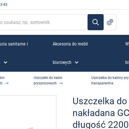
33 43
cia sanitarne i
Akcesoria do mebli
W
C
biurowych
bi
bin
Uszczelki do kabin
Uszczelka do kabiny p
ch
prysznicowych
transparentna
Uszczelka do
nakładana G
długość 2200