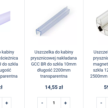
 kabiny
Uszczelka do kabiny
Uszczel
ścieżnica
prysznicowej nakładana
pryszni
 do szkła
GCC BR do szkła 10mm
magnet
ugość
długość 2200mm
szkła 
parentna
transparentna
2500mm 
zł
14,55 zł
5