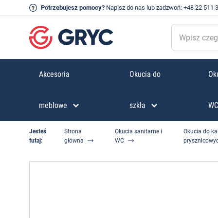
Potrzebujesz pomocy?
Napisz do nas
lub zadzwoń:
+48 22 511 
Akcesoria
Okucia do
Oku
meblowe
szkła
W
Jesteś
Strona
Okucia sanitarne i
Okucia do ka
tutaj:
główna
WC
prysznicowy