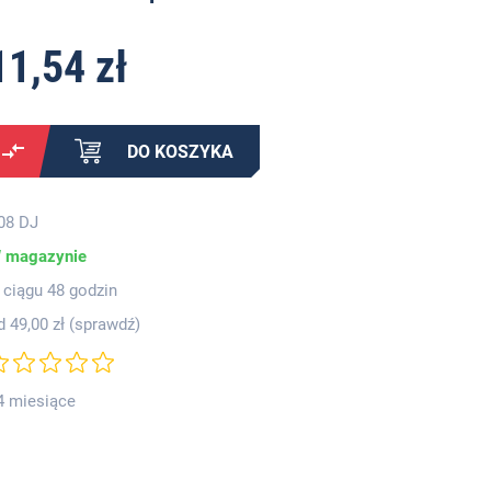
11,54 zł
DO KOSZYKA
08 DJ
 magazynie
 ciągu 48 godzin
d 49,00 zł (
sprawdź
)
4 miesiące