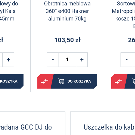
lowy do
Obrotnica meblowa
Sortown
yl Kais
360° ø400 Hakner
Metropoli
145mm
aluminium 70kg
kosze 15
zł
103,50 zł
26
 KOSZYKA
DO KOSZYKA
kładana GCC DJ do
Uszczelka do kab