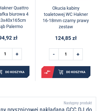
Hakner Quattro
Okucia kabiny
afka biurowa 4
toaletowej WC Hakner
 43x40x165cm
16-18mm czarny prawy
dąb Palermo
zestaw
94,92 zł
124,85 zł
DO KOSZYKA
DO KOSZYKA
Następny produkt
iny prysznicowej nakładana GCC DJ do