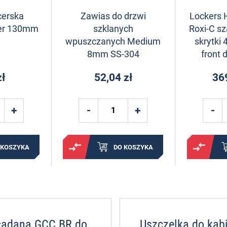
cerska
Zawias do drzwi
Lockers 
er 130mm
szklanych
Roxi-C sz
wpuszczanych Medium
skrytki
8mm SS-304
front 
zł
52,04 zł
36
 KOSZYKA
DO KOSZYKA
kładana GCC BR do
Uszczelka do kab