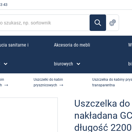
33 43
cia sanitarne i
Akcesoria do mebli
W
C
biurowych
bi
bin
Uszczelki do kabin
Uszczelka do kabiny pr
ch
prysznicowych
transparentna
Uszczelka do
nakładana G
długość 2200