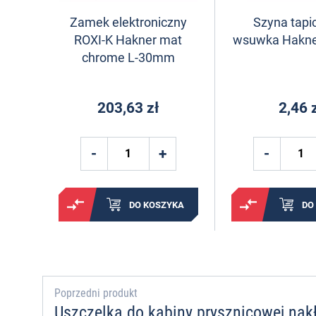
Zamek elektroniczny
Szyna tapi
ROXI-K Hakner mat
wsuwka Hakn
chrome L-30mm
203,63 zł
2,46 
DO KOSZYKA
DO
Poprzedni produkt
Uszczelka do kabiny prysznicowej na