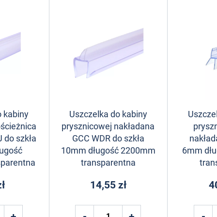
 kabiny
Uszczelka do kabiny
Uszczel
ścieżnica
prysznicowej nakładana
prysz
 do szkła
GCC WDR do szkła
nakład
ugość
10mm długość 2200mm
6mm dłu
parentna
transparentna
tran
zł
14,55 zł
4