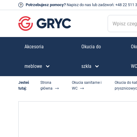
Potrzebujesz pomocy?
Napisz do nas
lub zadzwoń:
+48 22 511 
Akcesoria
Okucia do
Oku
meblowe
szkła
W
Jesteś
Strona
Okucia sanitarne i
Okucia do ka
tutaj:
główna
WC
prysznicowy