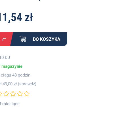
11,54 zł
DO KOSZYKA
10 DJ
 magazynie
 ciągu 48 godzin
d 49,00 zł (
sprawdź
)
4 miesiące