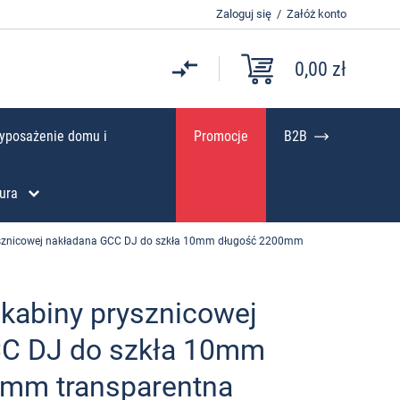
Zaloguj się
/
Załóż konto
0,00 zł
yposażenie domu i
Promocje
B2B
ura
ysznicowej nakładana GCC DJ do szkła 10mm długość 2200mm
 kabiny prysznicowej
CC DJ do szkła 10mm
mm transparentna