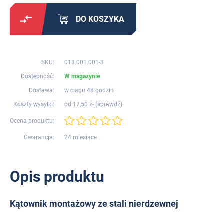
DO KOSZYKA
SKU:
013.001.001-3
Dostępność:
W magazynie
Dostawa:
w ciągu 48 godzin
Koszty wysyłki:
od 17,50 zł (
sprawdź
)
Ocena produktu:
Gwarancja:
24 miesiące
Opis produktu
Kątownik montażowy ze stali nierdzewnej