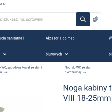
33 43
cia sanitarne i
Akcesoria do mebli
W
C
biurowych
bi
 WC, zabudowy toalet ze stali i
Nogi do WC ze stali
um
nierdzewnej
Noga kabiny 
VIII 18-25mm