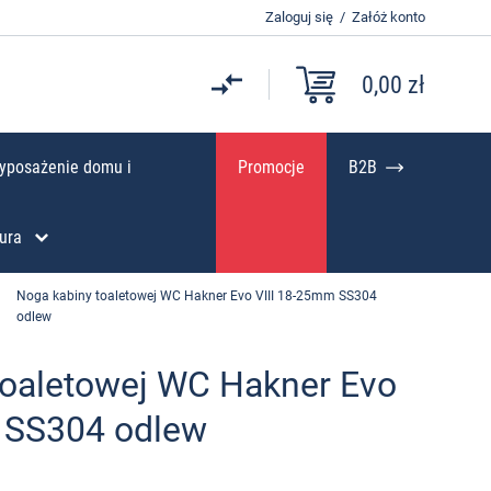
Zaloguj się
/
Załóż konto
0,00 zł
yposażenie domu i
Promocje
B2B
ura
Noga kabiny toaletowej WC Hakner Evo VIII 18-25mm SS304
odlew
toaletowej WC Hakner Evo
 SS304 odlew