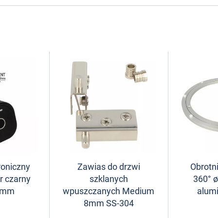
roniczny
Zawias do drzwi
Obrotn
r czarny
szklanych
360° 
0mm
wpuszczanych Medium
alum
8mm SS-304