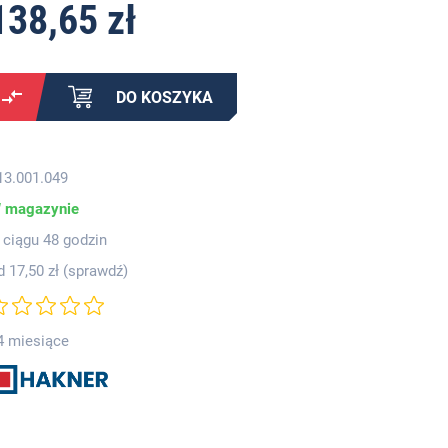
138,65 zł
DO KOSZYKA
13.001.049
 magazynie
 ciągu 48 godzin
d 17,50 zł (
sprawdź
)
4 miesiące