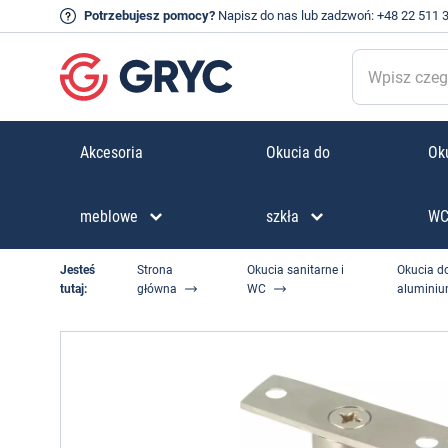
Potrzebujesz pomocy?
Napisz do nas
lub zadzwoń:
+48 22 511 
Akcesoria
Okucia do
Oku
meblowe
szkła
W
Jesteś
Strona
Okucia sanitarne i
Okucia do
tutaj:
główna
WC
alumini