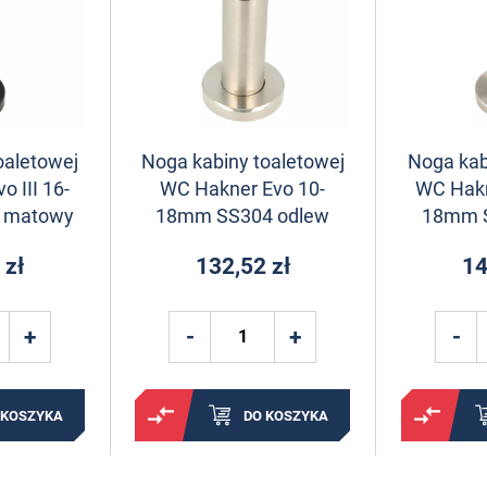
oaletowej
Noga kabiny toaletowej
Noga kab
 III 16-
WC Hakner Evo 10-
WC Hakn
 matowy
18mm SS304 odlew
18mm 
 zł
132,52 zł
14
 KOSZYKA
DO KOSZYKA