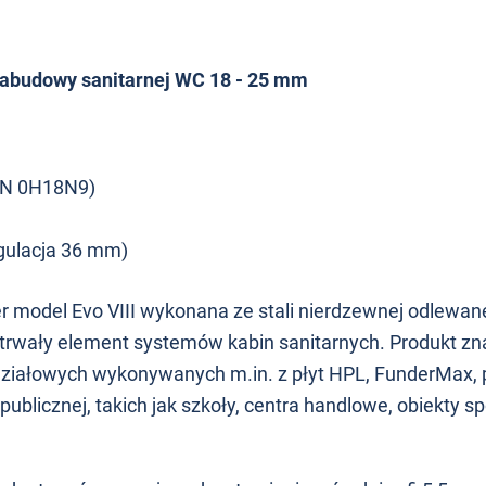
zabudowy sanitarnej WC 18 - 25 mm
(PN 0H18N9)
egulacja 36 mm)
model Evo VIII wykonana ze stali nierdzewnej odlewan
i trwały element systemów kabin sanitarnych. Produkt z
 działowych wykonywanych m.in. z płyt HPL, FunderMax,
blicznej, takich jak szkoły, centra handlowe, obiekty s