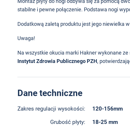
Montaż płyty do nogi odbywa się za pomocą dwó
stabilne i pewne połączenie. Podstawa nogi wyp
Dodatkową zaletą produktu jest jego niewielka wa
Uwaga!
Na wszystkie okucia marki Hakner wykonane ze 
Instytut Zdrowia Publicznego PZH
, potwierdzaj
Dane techniczne
120-156mm
Zakres regulacji wysokości:
18-25 mm
Grubość płyty: