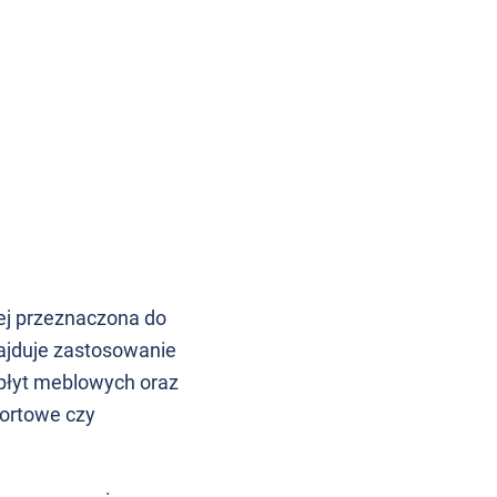
ej przeznaczona do
najduje zastosowanie
 płyt meblowych oraz
portowe czy