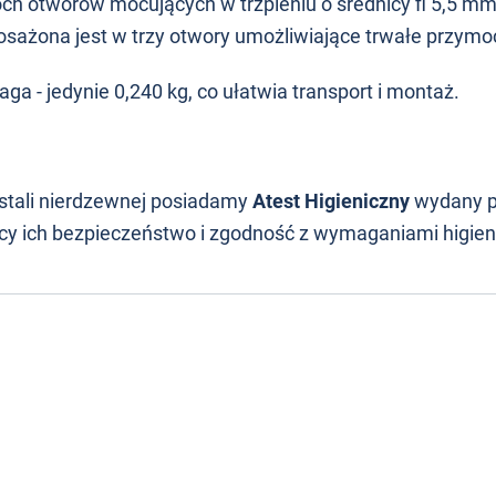
ch otworów mocujących w trzpieniu o średnicy fi 5,5 mm
osażona jest w trzy otwory umożliwiające trwałe przym
ga - jedynie 0,240 kg, co ułatwia transport i montaż.
stali nierdzewnej posiadamy
Atest Higieniczny
wydany 
ący ich bezpieczeństwo i zgodność z wymaganiami higien