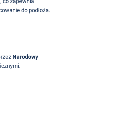
, co zapewnia
ocowanie do podłoża.
przez
Narodowy
icznymi.