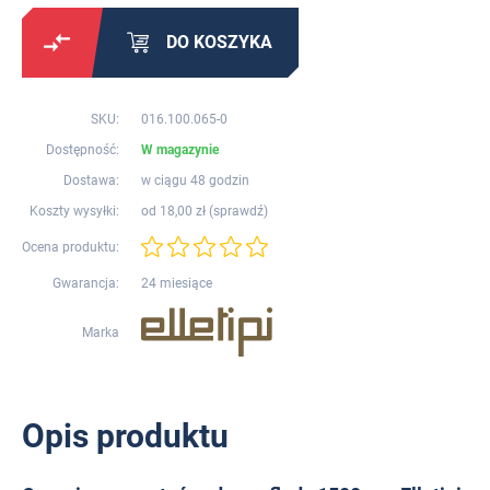
DO KOSZYKA
SKU:
016.100.065-0
Dostępność:
W magazynie
Dostawa:
w ciągu 48 godzin
Koszty wysyłki:
od 18,00 zł (
sprawdź
)
Ocena produktu:
Gwarancja:
24 miesiące
Marka
Opis produktu