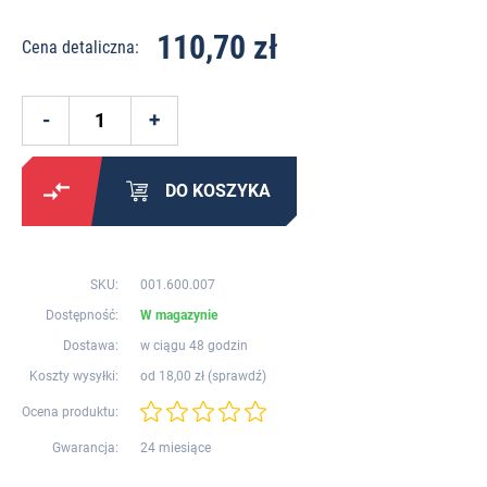
110,70 zł
Cena detaliczna:
DO KOSZYKA
SKU:
001.600.007
Dostępność:
W magazynie
Dostawa:
w ciągu 48 godzin
Koszty wysyłki:
od 18,00 zł (
sprawdź
)
Ocena produktu:
Gwarancja:
24 miesiące