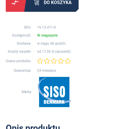
DO KOSZYKA
SKU:
16.13.471-9
Dostępność:
W magazynie
Dostawa:
w ciągu 48 godzin
Koszty wysyłki:
od 17,50 zł (
sprawdź
)
Ocena produktu:
Gwarancja:
24 miesiące
Marka
Opis produktu