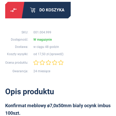
DO KOSZYKA
SKU:
001.004.999
Dostępność:
W magazynie
Dostawa:
w ciągu 48 godzin
Koszty wysyłki:
od 17,50 zł (
sprawdź
)
Ocena produktu:
Gwarancja:
24 miesiące
Opis produktu
Konfirmat meblowy ø7,0x50mm biały ocynk imbus
100szt.