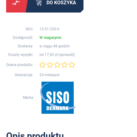
DO KOSZYKA
SKU:
12.01.250-0
Dostępność:
W magazynie
Dostawa:
w ciągu 48 godzin
Koszty wysyłki:
od 17,50 zł (
sprawdź
)
Ocena produktu:
Gwarancja:
24 miesiące
Marka
Opis produktu