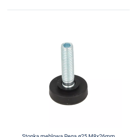
Stopka meblowa Pega ø25 M8x26mm