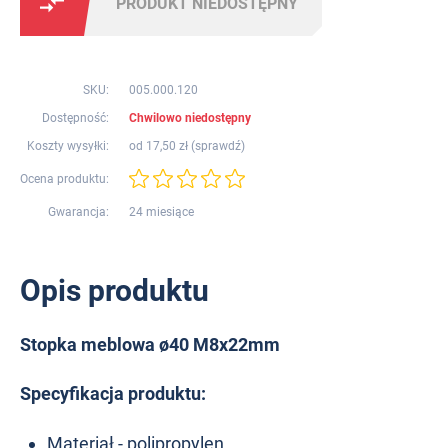
PRODUKT NIEDOSTĘPNY
SKU:
005.000.120
Dostępność:
Chwilowo niedostępny
Koszty wysyłki:
od 17,50 zł (
sprawdź
)
Ocena produktu:
Gwarancja:
24 miesiące
Opis produktu
Stopka meblowa ø40 M8x22mm
Specyfikacja produktu:
Materiał - polipropylen