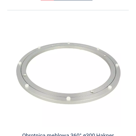
Obrotnica meblowa 360° ø300 Hakner