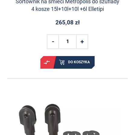
Sortownik na śmieci Metropolis do szuflady
4 kosze 15l+10l+10l +6l Elletipi
265,08 zł
DO KOSZYKA