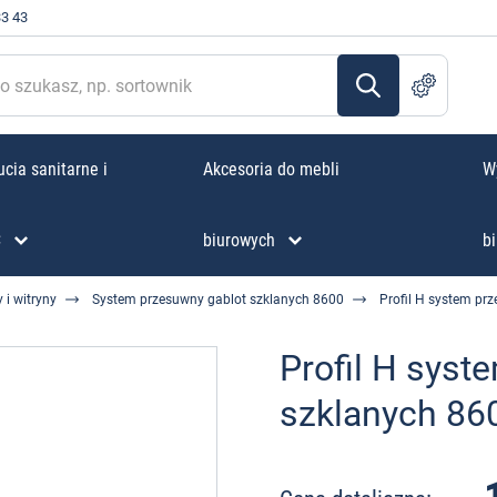
33 43
cia sanitarne i
Akcesoria do mebli
W
C
biurowych
bi
 i witryny
System przesuwny gablot szklanych 8600
Profil H system p
Profil H syst
szklanych 8