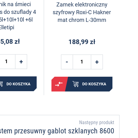
ik na śmieci
Zamek elektroniczny
s do szuflady 4
szyfrowy Roxi-C Hakner
l+10l+10l +6l
mat chrom L-30mm
Elletipi
5,08 zł
188,99 zł
DO KOSZYKA
DO KOSZYKA
Następny produkt
ystem przesuwny gablot szklanych 8600