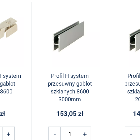
 H system
Profil H system
Prof
gablot
przesuwny gablot
przes
 8600
szklanych 8600
szkl
3000mm
2
zł
153,05 zł
14