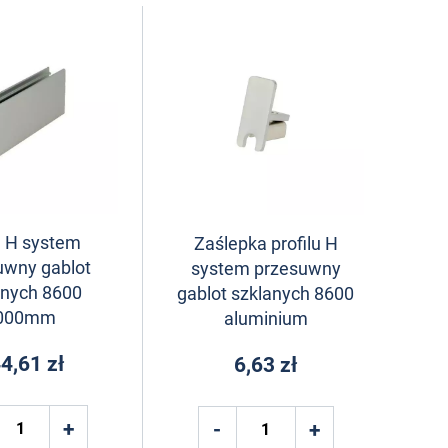
il H system
Zaślepka profilu H
uwny gablot
system przesuwny
anych 8600
gablot szklanych 8600
000mm
aluminium
4,61 zł
6,63 zł