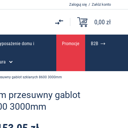
Zaloguj się
/
Załóż konto
0,00 zł
yposażenie domu i
Promocje
B2B
ura
rzesuwny gablot szklanych 8600 3000mm
em przesuwny gablot
600 3000mm