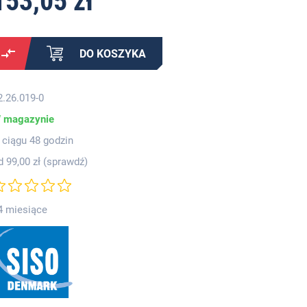
153,05 zł
DO KOSZYKA
2.26.019-0
 magazynie
 ciągu 48 godzin
d 99,00 zł (
sprawdź
)
4 miesiące