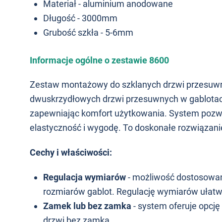
Materiał - aluminium anodowane
Długość - 3000mm
Grubość szkła - 5-6mm
Informacje ogólne o zestawie 8600
Zestaw montażowy do szklanych drzwi przesuwn
dwuskrzydłowych drzwi przesuwnych w gablotach
zapewniając komfort użytkowania. System pozwa
elastyczność i wygodę. To doskonałe rozwiązanie 
Cechy i właściwości:
Regulacja wymiarów
- możliwość dostosowan
rozmiarów gablot. Regulację wymiarów ułatwiaj
Zamek lub bez zamka
- system oferuje opc
drzwi bez zamka.