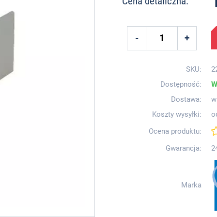
Cena detaliczna:
SKU:
2
Dostępność:
W
Dostawa:
w
Koszty wysyłki:
o
Ocena produktu:
Gwarancja:
2
Marka