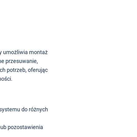
y umożliwia montaż
he przesuwanie,
h potrzeb, oferując
ności.
 systemu do różnych
lub pozostawienia