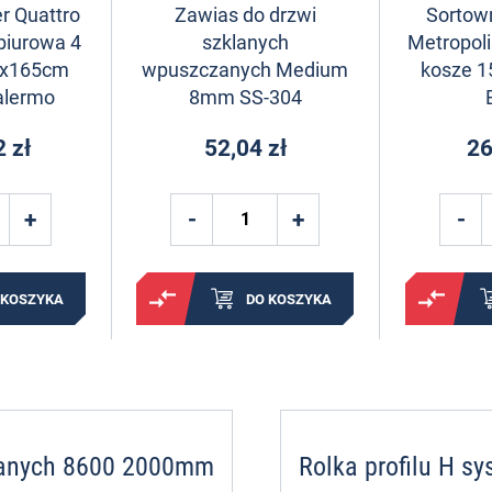
r Quattro
Zawias do drzwi
Sortown
biurowa 4
szklanych
Metropoli
40x165cm
wpuszczanych Medium
kosze 15
alermo
8mm SS-304
 zł
52,04 zł
26
 KOSZYKA
DO KOSZYKA
klanych 8600 2000mm
Rolka profilu H s