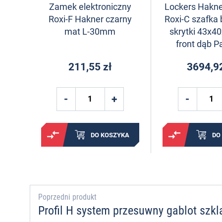
Zamek elektroniczny
Lockers Hakne
Roxi-F Hakner czarny
Roxi-C szafka 
mat L-30mm
skrytki 43x
front dąb P
211,55 zł
3694,92
DO KOSZYKA
DO
Poprzedni produkt
Profil H system przesuwny gablot sz