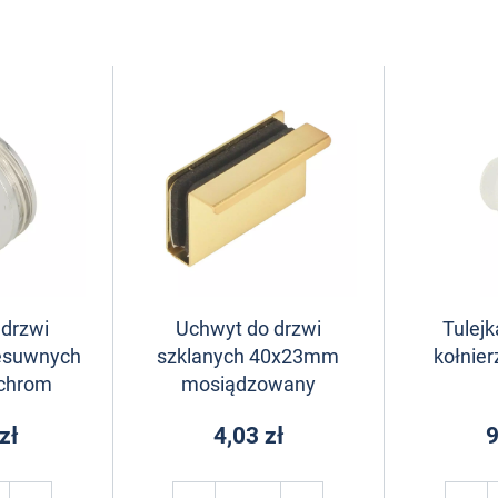
 drzwi
Uchwyt do drzwi
Tulejk
zesuwnych
szklanych 40x23mm
kołnier
chrom
mosiądzowany
zł
4,03 zł
9