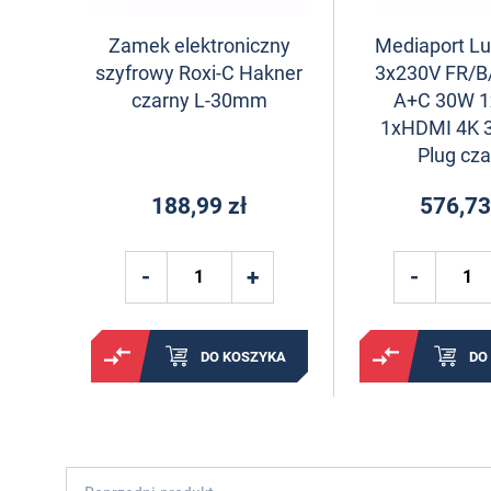
Zamek elektroniczny
Mediaport L
szyfrowy Roxi-C Hakner
3x230V FR/B
czarny L-30mm
A+C 30W 1
1xHDMI 4K 
Plug cza
188,99 zł
576,73
DO KOSZYKA
DO