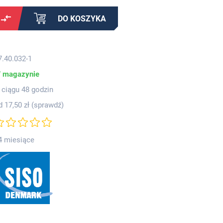
DO KOSZYKA
7.40.032-1
 magazynie
 ciągu 48 godzin
d 17,50 zł (
sprawdź
)
4 miesiące