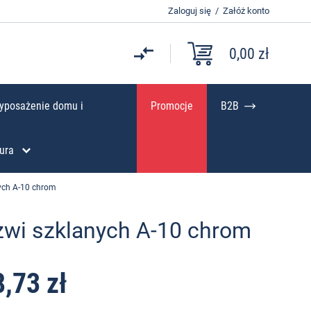
Zaloguj się
/
Załóż konto
0,00 zł
yposażenie domu i
Promocje
B2B
ura
ych A-10 chrom
zwi szklanych A-10 chrom
8,73 zł