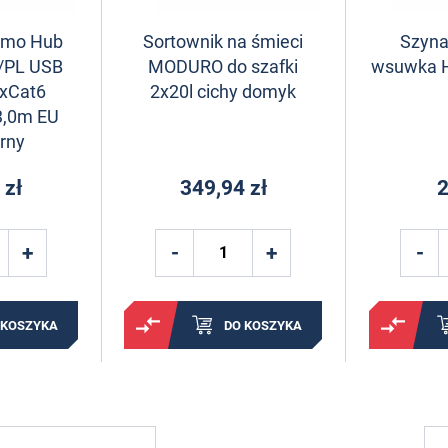
umo Hub
Sortownik na śmieci
Szyna
/PL USB
MODURO do szafki
wsuwka 
xCat6
2x20l cichy domyk
3,0m EU
rny
 zł
349,94 zł
2
 KOSZYKA
DO KOSZYKA