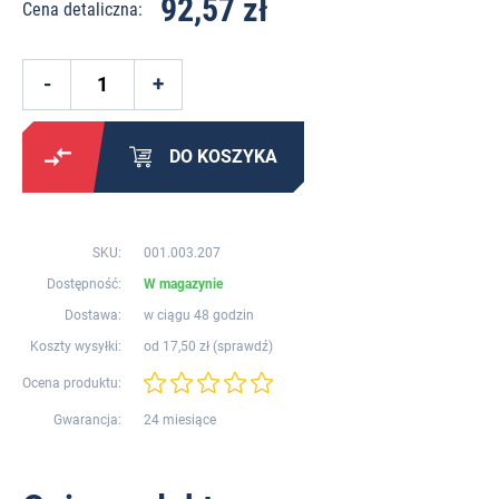
92,57 zł
Cena detaliczna:
DO KOSZYKA
SKU:
001.003.207
Dostępność:
W magazynie
Dostawa:
w ciągu 48 godzin
Koszty wysyłki:
od 17,50 zł (
sprawdź
)
Ocena produktu:
Gwarancja:
24 miesiące