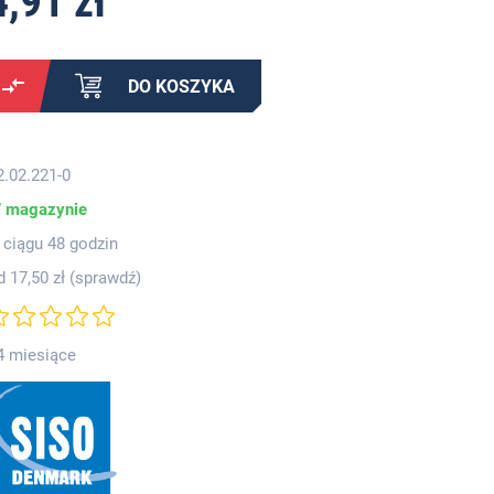
4,91 zł
DO KOSZYKA
2.02.221-0
 magazynie
 ciągu 48 godzin
d 17,50 zł (
sprawdź
)
4 miesiące