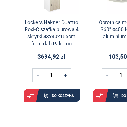
Lockers Hakner Quattro
Obrotnica 
Roxi-C szafka biurowa 4
360° ø400 
skrytki 43x40x165cm
aluminium
front dąb Palermo
3694,92 zł
103,50
DO KOSZYKA
DO