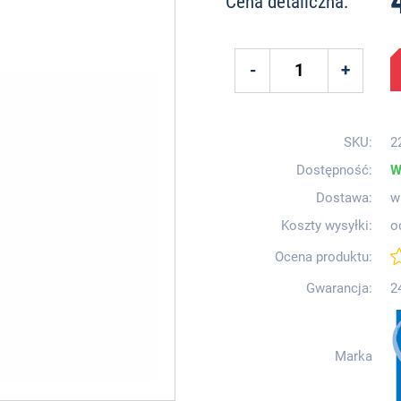
Cena detaliczna:
SKU:
2
Dostępność:
W
Dostawa:
w
Koszty wysyłki:
o
Ocena produktu:
Gwarancja:
2
Marka