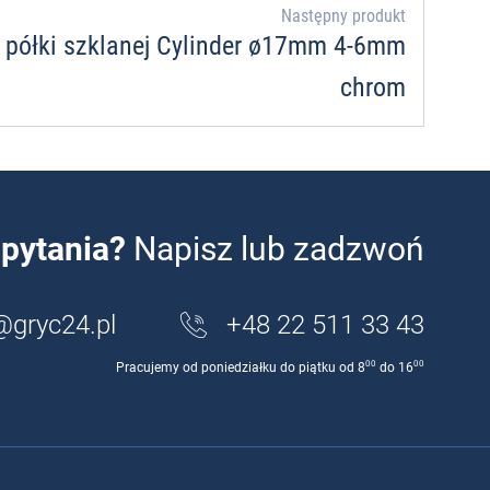
Następny produkt
 półki szklanej Cylinder ø17mm 4-6mm
chrom
pytania?
Napisz lub zadzwoń
@gryc24.pl
+48 22 511 33 43
00
00
Pracujemy od poniedziałku do piątku od 8
do 16