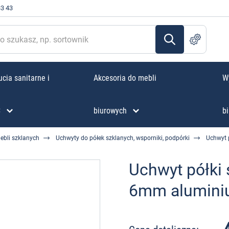
33 43
cia sanitarne i
Akcesoria do mebli
W
C
biurowych
bi
ebli szklanych
Uchwyty do półek szklanych, wsporniki, podpórki
Uchwyt 
Uchwyt półki 
6mm alumin