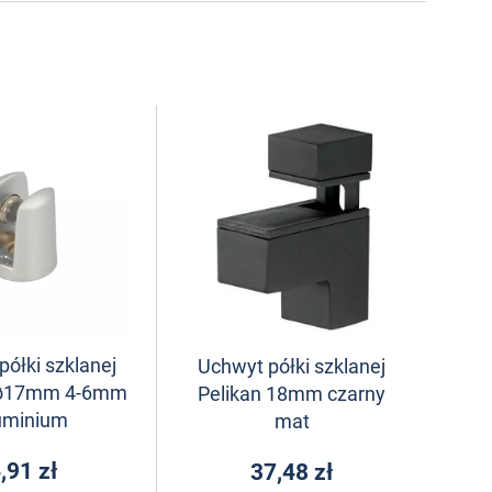
ółki szklanej
Uchwyt półki szklanej
r ø17mm 4-6mm
Pelikan 18mm czarny
uminium
mat
,91 zł
37,48 zł