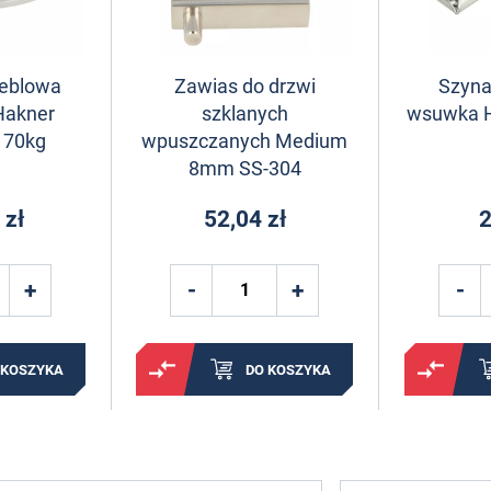
meblowa
Zawias do drzwi
Szyna
Hakner
szklanych
wsuwka 
 70kg
wpuszczanych Medium
8mm SS-304
 zł
52,04 zł
2
 KOSZYKA
DO KOSZYKA