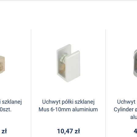
 szklanej
Uchwyt półki szklanej
Uchwyt p
0szt.
Mus 6-10mm aluminium
Cylinde
al
 zł
10,47 zł
4