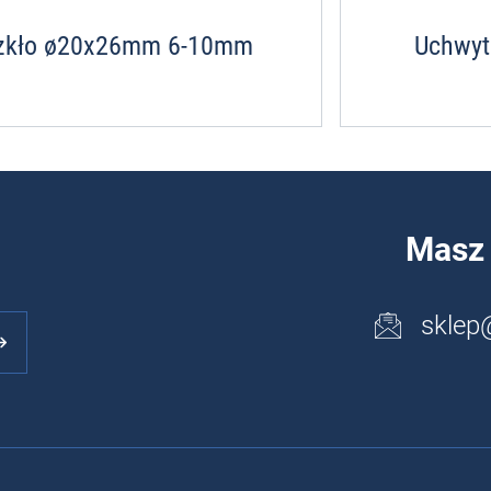
o-szkło ø20x26mm 6-10mm
Uchwyt
Masz 
sklep