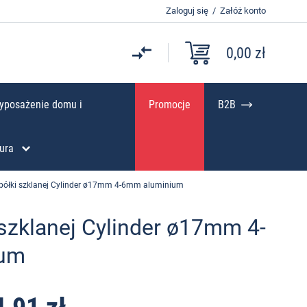
Zaloguj się
/
Załóż konto
0,00 zł
yposażenie domu i
Promocje
B2B
ura
półki szklanej Cylinder ø17mm 4-6mm aluminium
szklanej Cylinder ø17mm 4-
ium