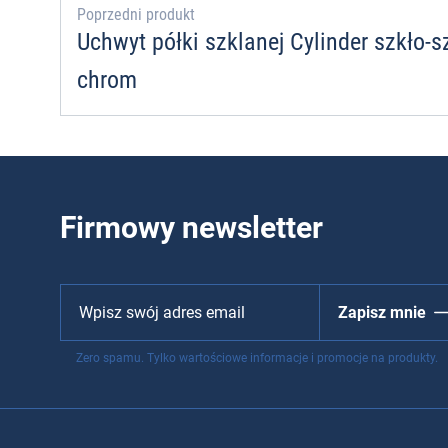
Poprzedni produkt
Uchwyt półki szklanej Cylinder szkł
chrom
Firmowy newsletter
Zapisz mnie
Zero spamu. Tylko wartościowe informacje i promocje na produkty.