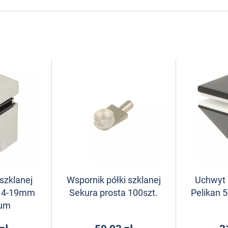
szklanej
Wspornik półki szklanej
Uchwyt p
9 4-19mm
Sekura prosta 100szt.
Pelikan 
ium