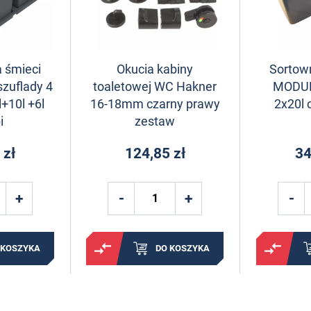
 śmieci
Okucia kabiny
Sortown
szuflady 4
toaletowej WC Hakner
MODUR
+10l +6l
16-18mm czarny prawy
2x20l 
i
zestaw
 zł
124,85 zł
34
 KOSZYKA
DO KOSZYKA