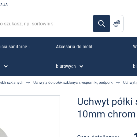
33 43
cia sanitarne i
Akcesoria do mebli
W
C
biurowych
bi
ebli szklanych
Uchwyty do półek szklanych, wsporniki, podpórki
Uchwyt 
Uchwyt półki 
10mm chrom