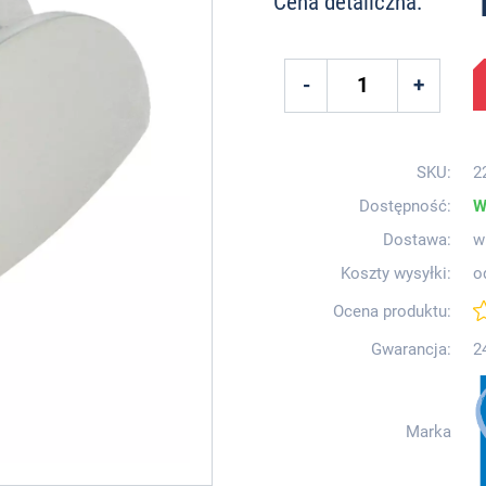
Cena detaliczna:
SKU:
2
Dostępność:
W
Dostawa:
w
Koszty wysyłki:
o
Ocena produktu:
Gwarancja:
2
Marka