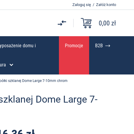
Zaloguj się
/
Załóż konto
0,00 zł
yposażenie domu i
Promocje
B2B
ura
półki szklanej Dome Large 7-10mm chrom
szklanej Dome Large 7-