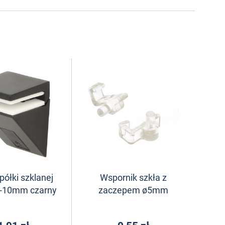
ółki szklanej
Wspornik szkła z
5-10mm czarny
zaczepem ø5mm