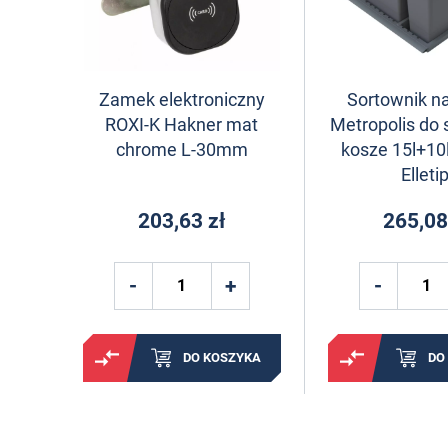
Zamek elektroniczny
Sortownik na
ROXI-K Hakner mat
Metropolis do 
chrome L-30mm
kosze 15l+10l
Elletip
203,63 zł
265,08
DO KOSZYKA
DO