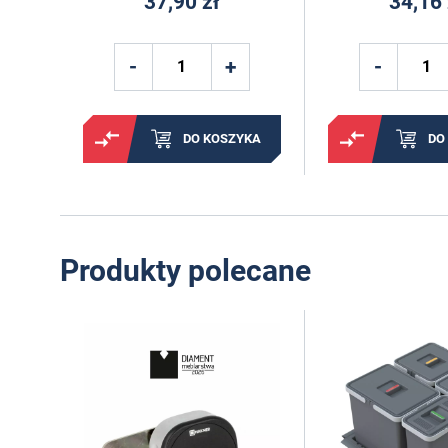
37,90 zł
34,16 
DO KOSZYKA
DO
Produkty polecane