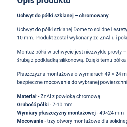
Opis produktu
Uchwyt do półki szklanej – chromowany
Uchwyt do półki szklanej Dome to solidne i este
10 mm. Produkt został wykonany ze ZnAl-u i pok
Montaż półki w uchwycie jest niezwykle prosty 
śrubą z podkładką silikonową. Dzięki temu półka 
Płaszczyzna montażowa o wymiarach 49 × 24 mm
bezpieczne mocowanie do wybranej powierzchni
Materiał
- ZnAl z powłoką chromową
Grubość półki
-
7-10 mm
Wymiary płaszczyzny montażowej
- 49×24 mm
Mocowanie
- trzy otwory montażowe dla solidn