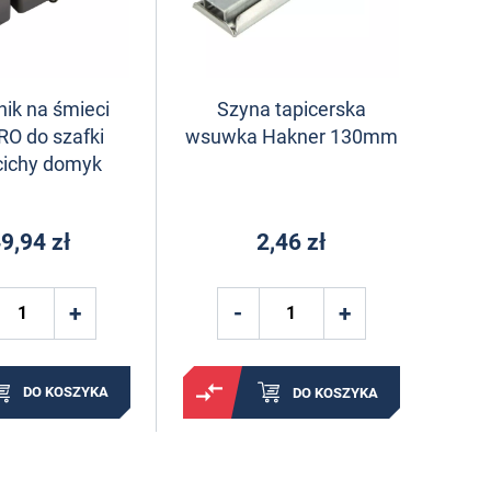
ik na śmieci
Szyna tapicerska
O do szafki
wsuwka Hakner 130mm
cichy domyk
9,94 zł
2,46 zł
DO KOSZYKA
DO KOSZYKA