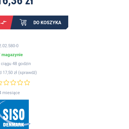
16,36 zł
DO KOSZYKA
2.02.580-0
 magazynie
 ciągu 48 godzin
d 17,50 zł (
sprawdź
)
4 miesiące