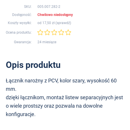
SKU:
005.007.282-2
Dostępność:
Chwilowo niedostępny
Koszty wysyłki:
od 17,50 zł (
sprawdź
)
Ocena produktu:
Gwarancja:
24 miesiące
Opis produktu
Łącznik narożny z PCV, kolor szary, wysokość 60
mm.
dzięki łącznikom, montaż listew separacyjnych jest
o wiele prostszy oraz pozwala na dowolne
konfiguracje.