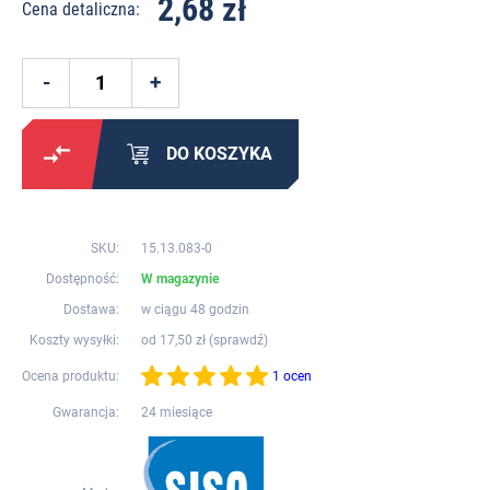
2,68 zł
Cena detaliczna:
DO KOSZYKA
SKU:
15.13.083-0
Dostępność:
W magazynie
Dostawa:
w ciągu 48 godzin
Koszty wysyłki:
od 17,50 zł (
sprawdź
)
Ocena produktu:
1 ocen
Gwarancja:
24 miesiące