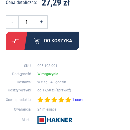
27,29 zł
Cena detaliczna:
DO KOSZYKA
SKU:
005.103.001
Dostępność:
W magazynie
Dostawa:
w ciągu 48 godzin
Koszty wysyłki:
od 17,50 zł (
sprawdź
)
Ocena produktu:
1 ocen
Gwarancja:
24 miesiące
Marka