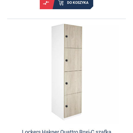
DO KOSZYKA
Lockers Hakner Quattro Roxi-C szafka