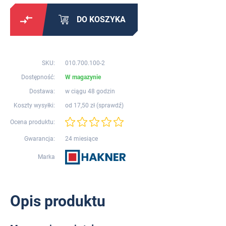
DO KOSZYKA
SKU:
010.700.100-2
Dostępność:
W magazynie
Dostawa:
w ciągu 48 godzin
Koszty wysyłki:
od 17,50 zł (
sprawdź
)
Ocena produktu:
Gwarancja:
24 miesiące
Marka
Opis produktu