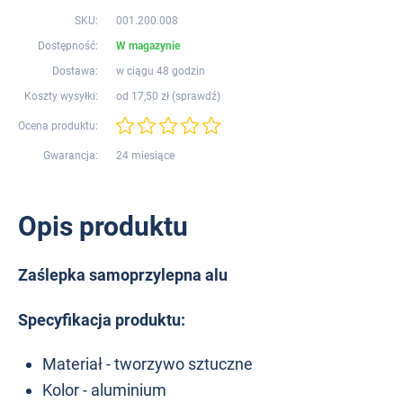
SKU:
001.200.008
Dostępność:
W magazynie
Dostawa:
w ciągu 48 godzin
Koszty wysyłki:
od 17,50 zł (
sprawdź
)
Ocena produktu:
Gwarancja:
24 miesiące
Opis produktu
Zaślepka samoprzylepna alu
Specyfikacja produktu:
Materiał - tworzywo sztuczne
Kolor - aluminium