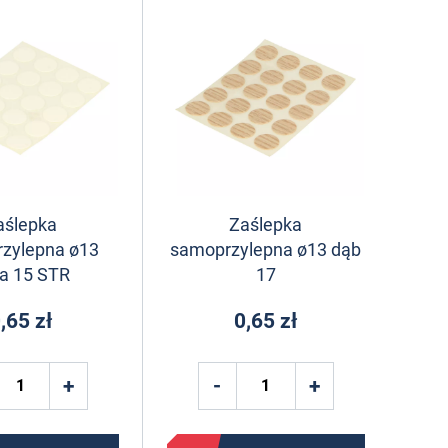
aślepka
Zaślepka
zylepna ø13
samoprzylepna ø13 dąb
ła 15 STR
17
,65 zł
0,65 zł