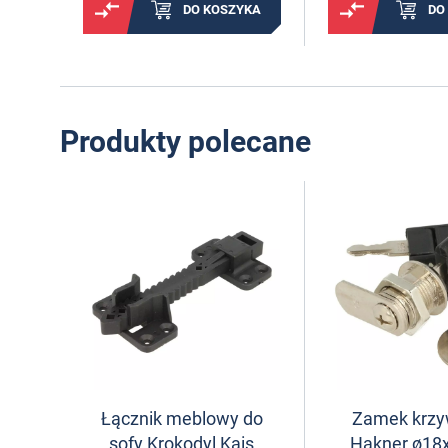
DO KOSZYKA
DO
Produkty polecane
Łącznik meblowy do
Zamek krz
sofy Krokodyl Kais
Hakner ø1