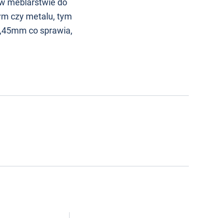
w meblarstwie do
ym czy metalu, tym
0,45mm co sprawia,