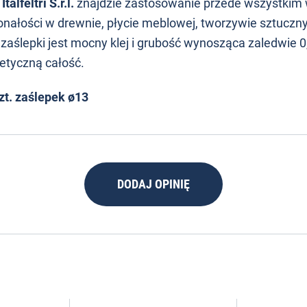
lfeltri S.r.l.
znajdzie zastosowanie przede wszystkim 
nałości w drewnie, płycie meblowej, tworzywie sztuczn
zaślepki jest mocny klej i grubość wynosząca zaledwie 
etyczną całość.
zt. zaślepek ø13
DODAJ OPINIĘ