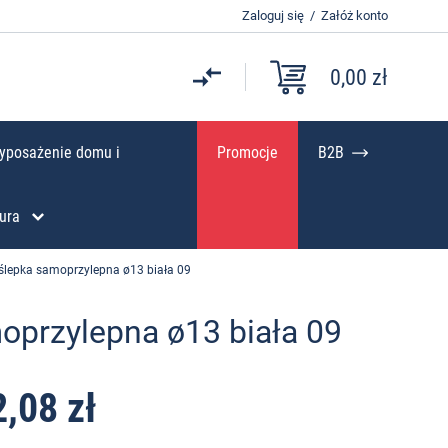
Zaloguj się
/
Załóż konto
0,00 zł
yposażenie domu i
Promocje
B2B
ura
ślepka samoprzylepna ø13 biała 09
oprzylepna ø13 biała 09
2,08 zł