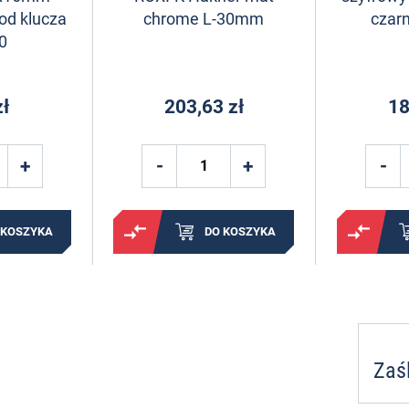
od klucza
chrome L-30mm
czar
0
zł
203,63 zł
18
 KOSZYKA
DO KOSZYKA
Zaś