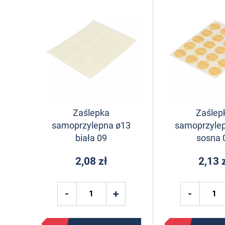
Zaślepka
Zaślep
samoprzylepna ø13
samoprzyle
biała 09
sosna 
2,08 zł
2,13 