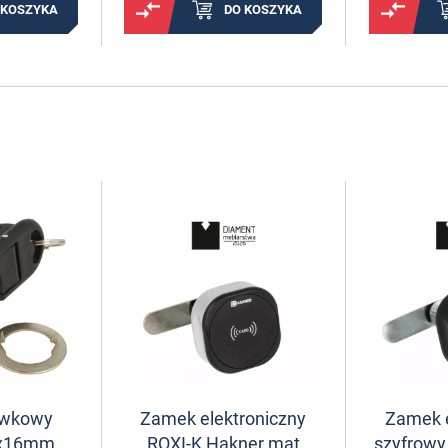
 KOSZYKA
DO KOSZYKA
ywkowy
Zamek elektroniczny
Zamek e
8x16mm
ROXI-K Hakner mat
szyfrowy