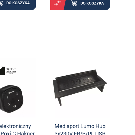
DO KOSZYKA
DO KOSZYKA
lektroniczny
Mediaport Lumo Hub
 Roxi-C Hakner
3x230V FR/B/PL USB