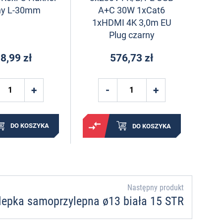
ny L-30mm
A+C 30W 1xCat6
1xHDMI 4K 3,0m EU
Plug czarny
8,99 zł
576,73 zł
DO KOSZYKA
DO KOSZYKA
Następny produkt
lepka samoprzylepna ø13 biała 15 STR