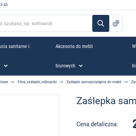
33 43
cia sanitarne i
Akcesoria do mebli
W
C
biurowych
bi
blowe
Filce, zaślepki, odbojniki
Zaślepki samoprzylepne do mebli
Za
Zaślepka sam
Cena detaliczna: