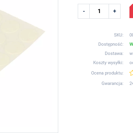
SKU:
0
Dostępność:
W
Dostawa:
w
Koszty wysyłki:
o
Ocena produktu:
Gwarancja:
2