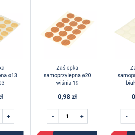
ka
Zaślepka
Z
pna ø13
samoprzylepna ø20
samopr
03
wiśnia 19
bia
zł
0,98 zł
0