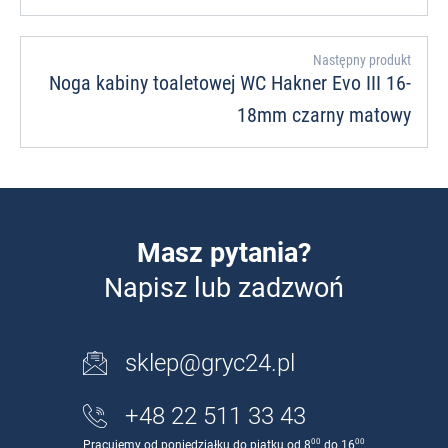
Następny produkt
Noga kabiny toaletowej WC Hakner Evo III 16-
18mm czarny matowy
Masz pytania?
Napisz lub zadzwoń
sklep@gryc24.pl
+48 22 511 33 43
00
00
Pracujemy od poniedziałku do piątku od 8
do 16