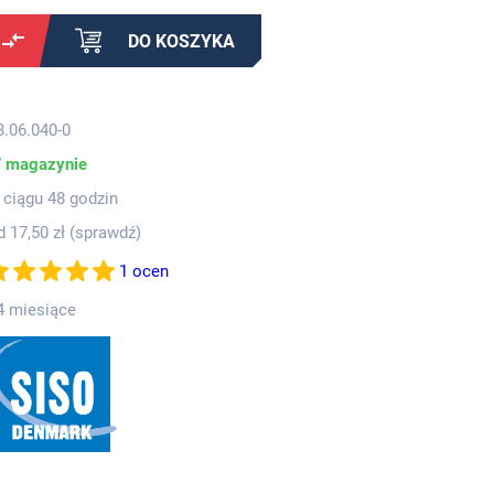
DO KOSZYKA
8.06.040-0
 magazynie
 ciągu 48 godzin
d 17,50 zł (
sprawdź
)
1 ocen
4 miesiące