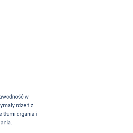
ezawodność w
zymały rdzeń z
tłumi drgania i
wania.