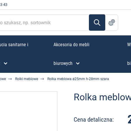
33 43
cia sanitarne i
Akcesoria do mebli
W
C
biurowych
bi
lowe
Rolki meblowe
Rolka meblowa ø25mm h-28mm szara
Rolka meblo
Cena detaliczna: