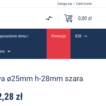
Zaloguj się
/
Załóż konto
0,00 zł
yposażenie domu i
Promocje
B2B
ura
wa ø25mm h-28mm szara
2,28 zł