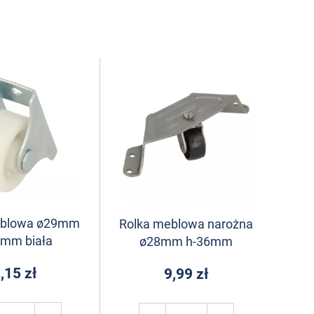
eblowa ø29mm
Rolka meblowa narożna
2mm biała
ø28mm h-36mm
,15 zł
9,99 zł