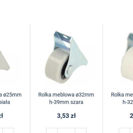
wa ø25mm
Rolka meblowa ø32mm
Rolka m
iała
h-39mm szara
h-3
zł
3,53 zł
2