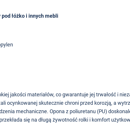
 pod łóżko i innych mebli
opylen
iej jakości materiałów, co gwarantuje jej trwałość i ni
li ocynkowanej skutecznie chroni przed korozją, a wytr
dzenia mechaniczne. Opona z poliuretanu (PU) doskonale 
rzekłada się na długą żywotność rolki i komfort użytko