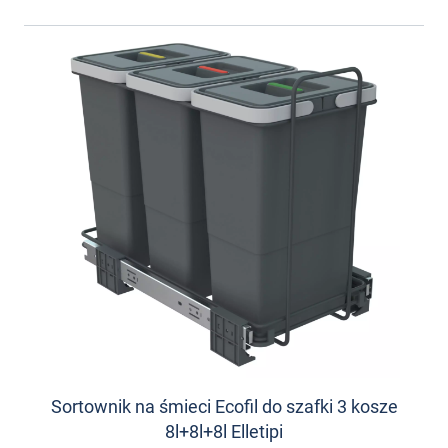
Sortownik na śmieci Ecofil do szafki 3 kosze
8l+8l+8l Elletipi