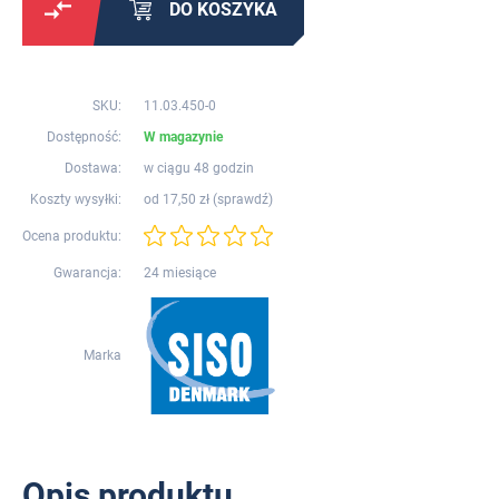
DO KOSZYKA
SKU:
11.03.450-0
Dostępność:
W magazynie
Dostawa:
w ciągu 48 godzin
Koszty wysyłki:
od 17,50 zł (
sprawdź
)
Ocena produktu:
Gwarancja:
24 miesiące
Marka
Opis produktu