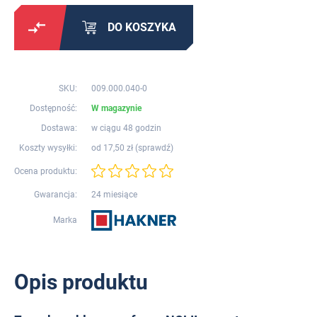
DO KOSZYKA
SKU:
009.000.040-0
Dostępność:
W magazynie
Dostawa:
w ciągu 48 godzin
Koszty wysyłki:
od 17,50 zł (
sprawdź
)
Ocena produktu:
Gwarancja:
24 miesiące
Marka
Opis produktu