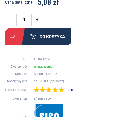
5,08 zł
Cena detaliczna:
DO KOSZYKA
SKU:
15.09.105-0
Dostępność:
W magazynie
Dostawa:
w ciągu 48 godzin
Koszty wysyłki:
od 17,50 zł (
sprawdź
)
Ocena produktu:
1 ocen
Gwarancja:
24 miesiące