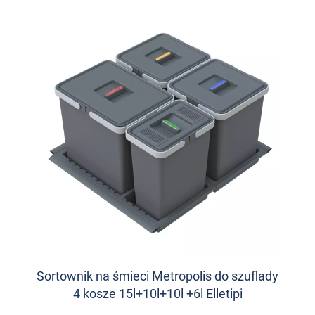
Sortownik na śmieci Metropolis do szuflady
4 kosze 15l+10l+10l +6l Elletipi