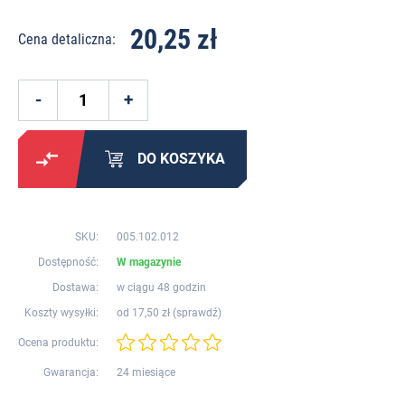
20,25 zł
Cena detaliczna:
DO KOSZYKA
SKU:
005.102.012
Dostępność:
W magazynie
Dostawa:
w ciągu 48 godzin
Koszty wysyłki:
od 17,50 zł (
sprawdź
)
Ocena produktu:
Gwarancja:
24 miesiące