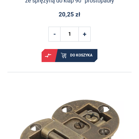
ze sprężyną do klap 90° prostopadły
20,25 zł
DO KOSZYKA