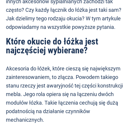
innych akcesoriów sypialnianych zachodzi tak
Organizery na biurko
Filce, zaślepki, odbojniki
Zasuwki meblowe
Zawiasy tłoczkowe
Systemy montażowe
Przyssawki
Piktogramy
często? Czy każdy łącznik do łóżka jest taki sam?
Okucia do drzwi i okien
Torby i plecaki
Jak dzielimy tego rodzaju okucia? W tym artykule
Drążki, wsporniki, haczyki ubraniowe
Zawiasy splatane
Prowadnice drzwi szklanych
odpowiadamy na wszystkie powyższe pytania.
przesuwnych
Wsporniki półek meblowych
Zawiasy do klap
Które okucie do łóżka jest
najczęściej wybierane?
Okucia do szkatułek
Zawiasy trzpieniowe
Zawieszki do szafek
Akcesoria do łóżek, które cieszą się największym
Klucze imbusowe
zainteresowaniem, to złącza. Powodem takiego
stanu rzeczy jest awaryjność tej części konstrukcji
Uchwyty meblowe
mebla. Jego rola opiera się na łączeniu dwóch
Ślizgi meblowe
modułów łózka. Takie łączenia cechują się dużą
podatnością na działanie czynników
Zaślepki do rur i profili
mechanicznych.
Listwy przymykowe i łączące