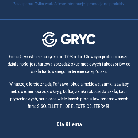
Zero spamu. Tylko wartościowe informacje i promocje na produkty.
Firma Gryc istnieje na rynku od 1998 roku. Głównym profilem naszej
działalności jest hurtowa sprzedaż okuć meblowych i akcesoriów do
szkła hartowanego na terenie całej Polski.
W naszej ofercie znajdą Państwo: okucia meblowe, zamki, zawiasy
meblowe, mimośrody, wkręty, kółka, zamki i okucia do szkła, kabin
prysznicowych, saun oraz wiele innych produktów renomowanych
firm: SISO, ELLETIPI, OE ELECTRICS, FERRARI.
Dla Klienta