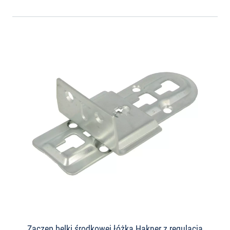
Zaczep belki środkowej łóżka Hakner z regulacją