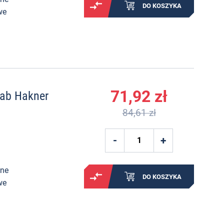
DO KOSZYKA
we
71,92 zł
ab Hakner
84,61 zł
ane
DO KOSZYKA
we