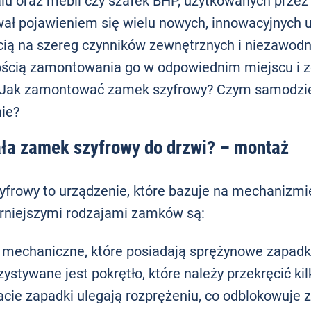
kalu oraz mebli czy szafek BHP, użytkowanych prze
ł pojawieniem się wielu nowych, innowacyjnych urz
ią na szereg czynników zewnętrznych i niezawodn
ością zamontowania go w odpowiednim miejscu i
 Jak zamontować zamek szyfrowy? Czym samodzie
ie?
ała zamek szyfrowy do drzwi? – montaż
frowy to urządzenie, które bazuje na mechanizmie
rniejszymi rodzajami zamków są:
 mechaniczne, które posiadają sprężynowe zapadki
ystywane jest pokrętło, które należy przekręcić k
acie zapadki ulegają rozprężeniu, co odblokowuje 