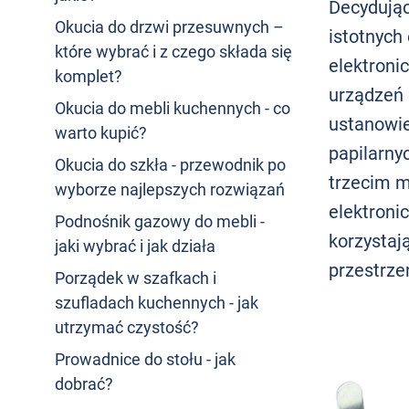
Decydując
Okucia do drzwi przesuwnych –
istotnych
które wybrać i z czego składa się
elektroni
komplet?
urządzeń 
Okucia do mebli kuchennych - co
ustanowie
warto kupić?
papilarny
Okucia do szkła - przewodnik po
trzecim m
wyborze najlepszych rozwiązań
elektroni
Podnośnik gazowy do mebli -
korzystają
jaki wybrać i jak działa
przestrzen
Porządek w szafkach i
szufladach kuchennych - jak
utrzymać czystość?
Prowadnice do stołu - jak
dobrać?