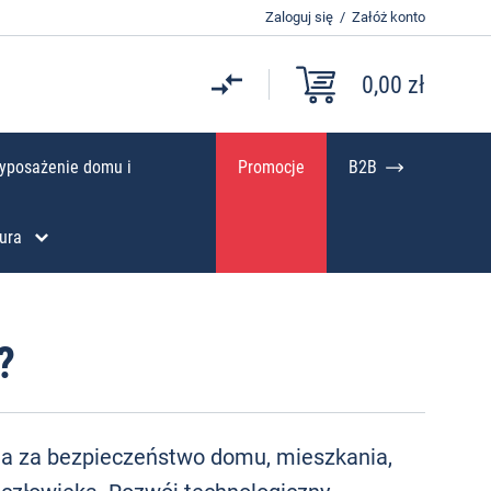
Zaloguj się
/
Załóż konto
0,00 zł
yposażenie domu i
Promocje
B2B
ura
?
da za bezpieczeństwo domu, mieszkania,