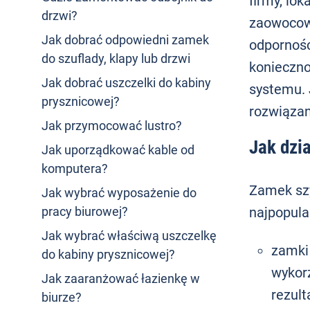
firmy, lo
drzwi?
zaowocowa
Jak dobrać odpowiedni zamek
odpornośc
do szuflady, klapy lub drzwi
konieczn
Jak dobrać uszczelki do kabiny
systemu.
prysznicowej?
rozwiązan
Jak przymocować lustro?
Jak dzi
Jak uporządkować kable od
komputera?
Zamek szy
Jak wybrać wyposażenie do
najpopula
pracy biurowej?
Jak wybrać właściwą uszczelkę
zamki
do kabiny prysznicowej?
wykorz
Jak zaaranżować łazienkę w
rezult
biurze?