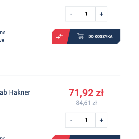
ane
DO KOSZYKA
we
71,92 zł
ab Hakner
84,61 zł
ane