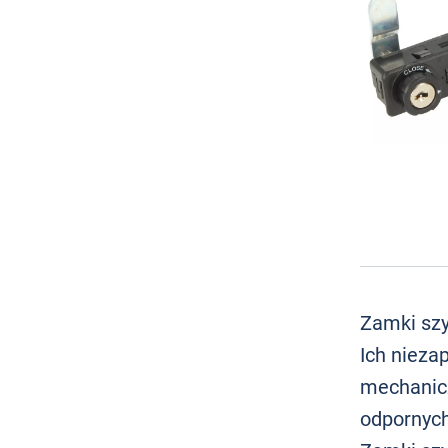
Zamki szy
Ich nieza
mechanicz
odpornych