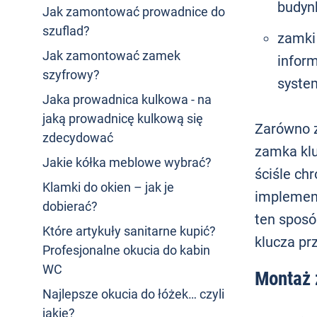
budyn
Jak zamontować prowadnice do
szuflad?
zamki 
Jak zamontować zamek
infor
szyfrowy?
syste
Jaka prowadnica kulkowa - na
jaką prowadnicę kulkową się
Zarówno z
zdecydować
zamka klu
Jakie kółka meblowe wybrać?
ściśle ch
Klamki do okien – jak je
implemen
dobierać?
ten sposó
Które artykuły sanitarne kupić?
klucza prz
Profesjonalne okucia do kabin
WC
Montaż 
Najlepsze okucia do łóżek… czyli
jakie?