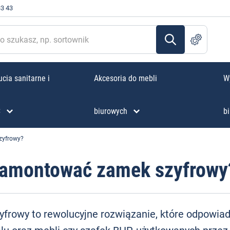
33 43
cia sanitarne i
Akcesoria do mebli
W
C
biurowych
bi
zyfrowy?
zamontować zamek szyfrowy
frowy to rewolucyjne rozwiązanie, które odpowia